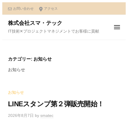
ュ
ー
コ
お問い合わせ
アクセス
ン
テ
株式会社スマ・テック
メ
ン
IT技術✕プロジェクトマネジメントでお客様に貢献
ニ
ュ
ツ
ー
へ
ス
カテゴリー:
お知らせ
キ
ッ
お知らせ
プ
お知らせ
LINEスタンプ第２弾販売開始！
2026年8月7日
by
smatec