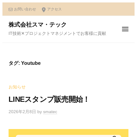
ュ
ー
コ
お問い合わせ
アクセス
ン
テ
株式会社スマ・テック
メ
ン
IT技術✕プロジェクトマネジメントでお客様に貢献
ニ
ュ
ツ
ー
へ
ス
タグ:
Youtube
キ
ッ
プ
お知らせ
LINEスタンプ販売開始！
2026年2月8日
by
smatec